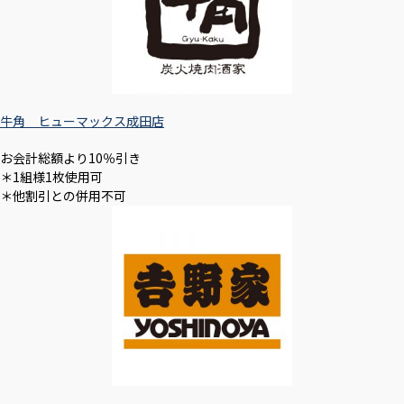
牛角 ヒューマックス成田店
お会計総額より10％引き
＊1組様1枚使用可
＊他割引との併用不可