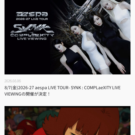
2026.08.06
8/7(金)2026-27 aespa LIVE TOUR- SYNK : COMPLaeXITY LIVE
VIEWINGの開催が決定！