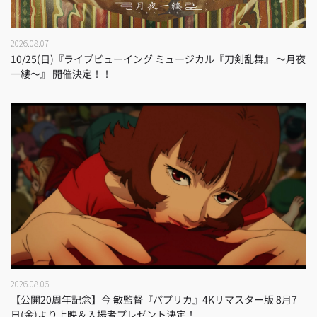
2026.08.07
10/25(日)『ライブビューイング ミュージカル『刀剣乱舞』 ～月夜
一縷～』 開催決定！！
2026.08.06
【公開20周年記念】今 敏監督『パプリカ』4Kリマスター版 8月7
日(金)より上映＆入場者プレゼント決定！