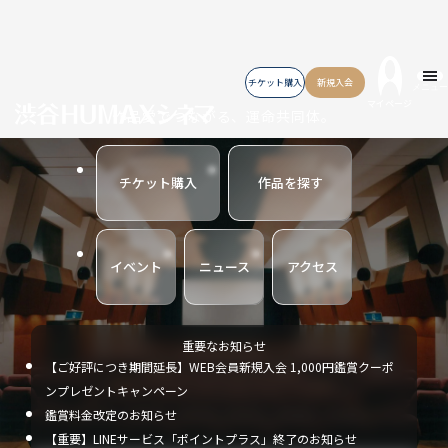
チケット購入
新規入会
メニュー
マイページ
作品愛でつながる、運命共同体。
チケット購入
作品を探す
イベント
ニュース
アクセス
重要なお知らせ
【ご好評につき期間延長】WEB会員新規入会 1,000円鑑賞クーポ
ンプレゼントキャンペーン
鑑賞料金改定のお知らせ
【重要】LINEサービス「ポイントプラス」終了のお知らせ