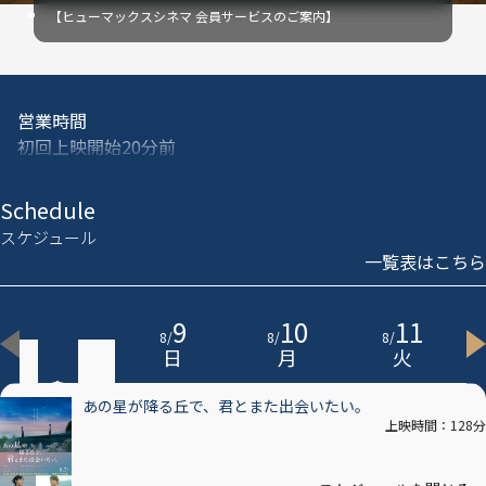
【ヒューマックスシネマ 会員サービスのご案内】
営業時間
初回上映開始20分前
※当日の状況により前後する場合がございます
※曜日･作品により変更となる場合がございます
Schedule
スケジュール
ショップ営業時間
一覧表はこちら
初回上映開始20分前
※当日の状況により前後する場合がございます
8
9
10
11
※曜日･作品により変更となる場合がございます
8
/
8
/
8
/
8
/
土
日
月
火
エレベーター稼働時間
初回上映開始20分前
あの星が降る丘で、君とまた出会いたい。
上映時間：128分
※当日の状況により前後する場合がございます
※曜日･作品により変更となる場合がございます